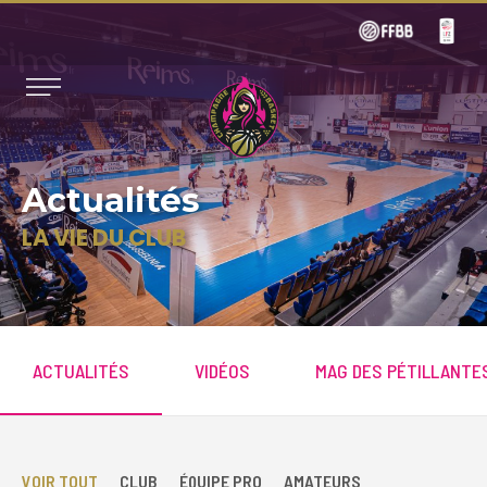
Actualités
LA VIE DU CLUB
ACTUALITÉS
VIDÉOS
MAG DES PÉTILLANTE
VOIR TOUT
CLUB
ÉQUIPE PRO
AMATEURS