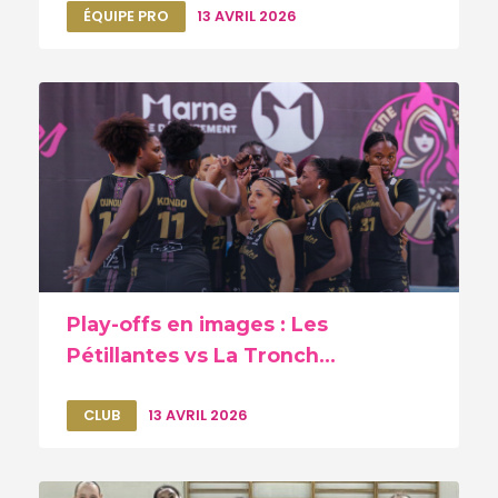
ÉQUIPE PRO
13 AVRIL 2026
Play-offs en images : Les
Pétillantes vs La Tronch...
CLUB
13 AVRIL 2026