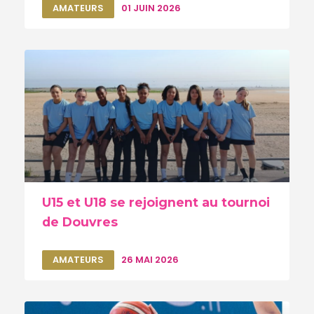
AMATEURS
01 JUIN 2026
U15 et U18 se rejoignent au tournoi
de Douvres
AMATEURS
26 MAI 2026