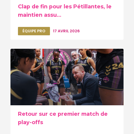
Clap de fin pour les Pétillantes, le
maintien assu...
ÉQUIPE PRO
17 AVRIL 2026
Retour sur ce premier match de
play-offs