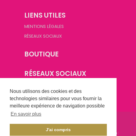
LIENS UTILES
MENTIONS LÉGALES
RÉSEAUX SOCIAUX
BOUTIQUE
RÉSEAUX SOCIAUX
Nous utilisons des cookies et des
technologies similaires pour vous fournir la
meilleure expérience de navigation possible
En savoir plus
©
2026
Champagne Basket Féminin. Tous droits
réservés.
J'ai compris
Conception :
CHAMPAGNE CRÉATION
- Réalisation :