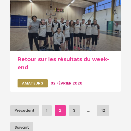
Retour sur les résultats du week-
end
AMATEURS
02 FÉVRIER 2026
Précédent
1
2
3
...
12
Suivant