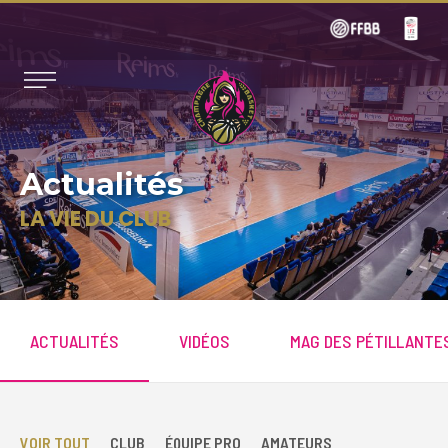
Actualités
LA VIE DU CLUB
ACTUALITÉS
VIDÉOS
MAG DES PÉTILLANTE
VOIR TOUT
CLUB
ÉQUIPE PRO
AMATEURS