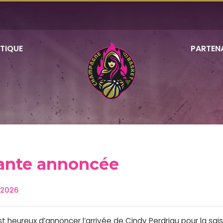
TIQUE
PARTEN
lante annoncée
i 2026
heureux d’annoncer l’arrivée de Cindy Perdriau pour la sai