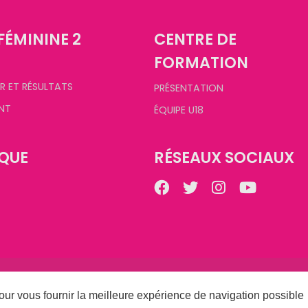
FÉMININE 2
CENTRE DE
FORMATION
R ET RÉSULTATS
PRÉSENTATION
NT
ÉQUIPE U18
QUE
RÉSEAUX SOCIAUX
©
2026
Champagne Basket Féminin. Tous droits réservés.
Conception :
CHAMPAGNE CRÉATION
- Réalisation :
AXESYS
our vous fournir la meilleure expérience de navigation possible