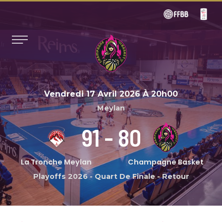
Vendredi 17 Avril 2026
À
20h00
Meylan
91
-
80
La Tronche Meylan
Champagne Basket
Playoffs 2026
-
Quart De Finale - Retour