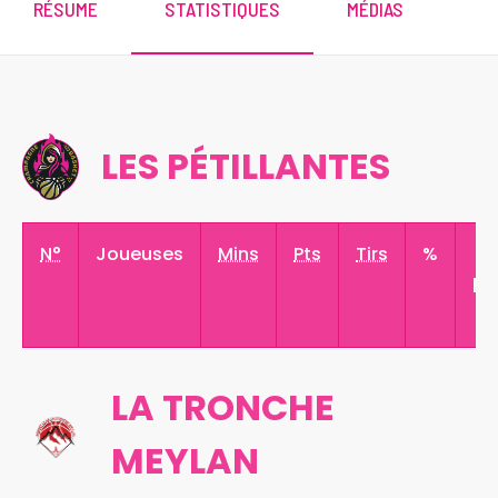
RÉSUME
STATISTIQUES
MÉDIAS
LES PÉTILLANTES
N°
Joueuses
Mins
Pts
Tirs
%
3
pt
LA TRONCHE
MEYLAN