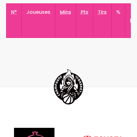
N°
Joueuses
Mins
Pts
Tirs
%
3
pt