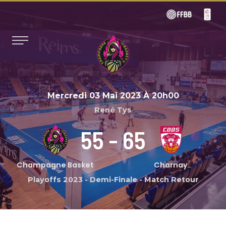
Mercredi 03 Mai 2023
À
20h00
René Tys
55
-
65
Champagne Basket
Charnay
Playoffs 2023
-
Demi-Finale - Match Retour