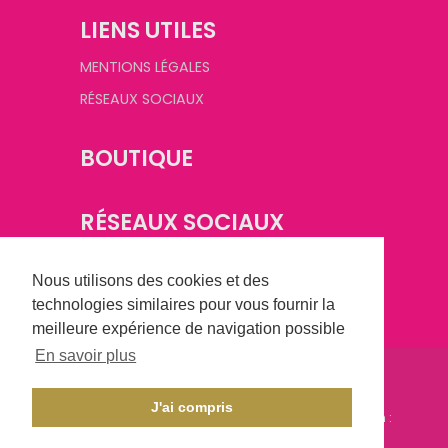
LIENS UTILES
MENTIONS LÉGALES
RÉSEAUX SOCIAUX
BOUTIQUE
RÉSEAUX SOCIAUX
Nous utilisons des cookies et des
technologies similaires pour vous fournir la
meilleure expérience de navigation possible
En savoir plus
©
2026
Champagne Basket Féminin. Tous droits
réservés.
J'ai compris
Conception :
CHAMPAGNE CRÉATION
- Réalisation :
AXESYS