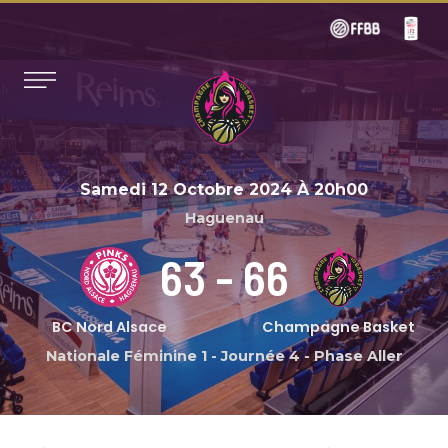
Samedi 12 Octobre 2024
À
20h00
Haguenau
63
-
66
BC Nord Alsace
Champagne Basket
Nationale Féminine 1
-
Journée 4 - Phase Aller