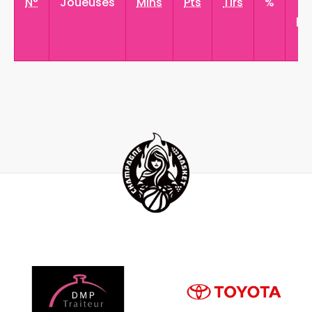
N°
Joueuses
Mins
Pts
Tirs
%
3
pt