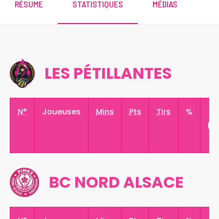
RÉSUME
STATISTIQUES
MÉDIAS
LES PÉTILLANTES
N°
Joueuses
Mins
Pts
Tirs
%
3
pt
BC NORD ALSACE