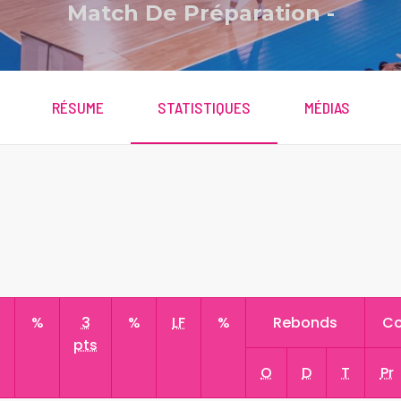
Match De Préparation
-
RÉSUME
STATISTIQUES
MÉDIAS
s
%
3
%
LF
%
Rebonds
Co
pts
O
D
T
Pr