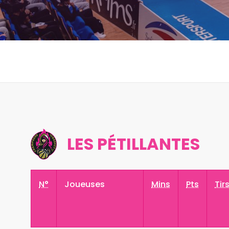
LES PÉTILLANTES
N°
Joueuses
Mins
Pts
Tir