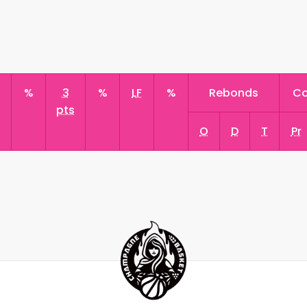
s
%
3
%
LF
%
Rebonds
Co
pts
O
D
T
Pr