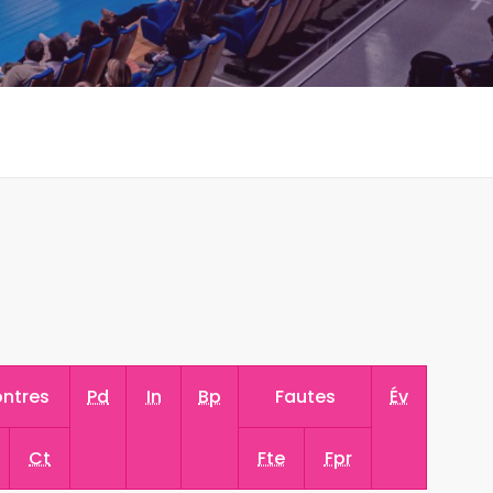
ntres
Pd
In
Bp
Fautes
Év
Ct
Fte
Fpr