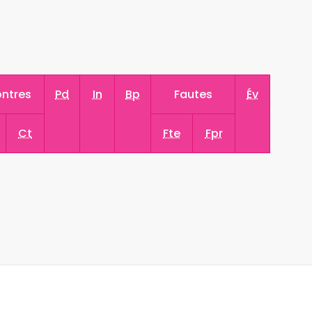
ntres
Pd
In
Bp
Fautes
Év
Ct
Fte
Fpr