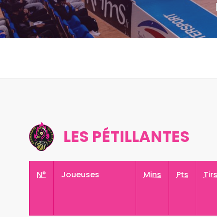
LES PÉTILLANTES
N°
Joueuses
Mins
Pts
Tir