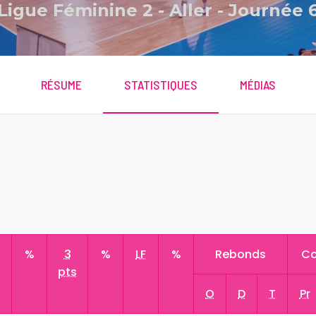
Ligue Féminine 2
-
Aller - Journée 
RÉSUME
STATISTIQUES
MÉDIAS
s
%
3
%
LF
%
Rebonds
Co
pts
O
D
T
Pr