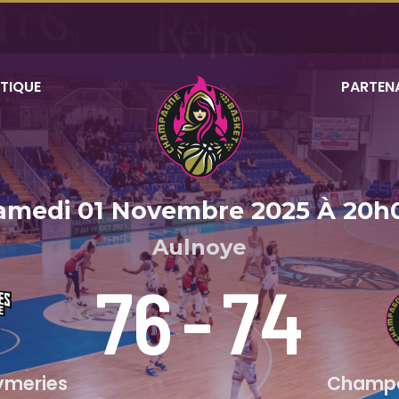
TIQUE
PARTEN
amedi 01 Novembre 2025
À
20h
Aulnoye
76
-
74
ymeries
Champa