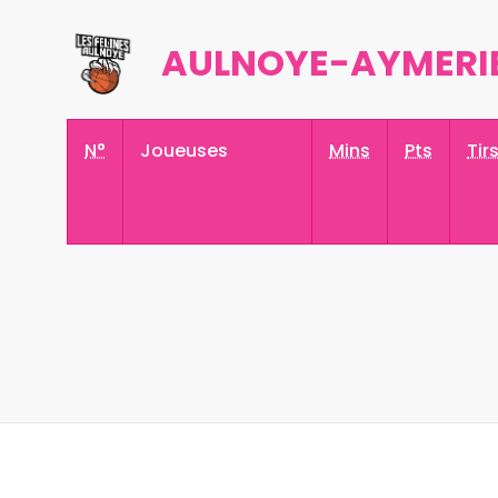
AULNOYE-AYMERI
N°
Joueuses
Mins
Pts
Tir