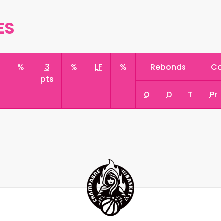
ES
s
%
3
%
LF
%
Rebonds
Co
pts
O
D
T
Pr