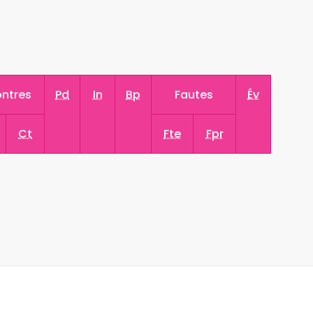
ntres
Pd
In
Bp
Fautes
Év
Ct
Fte
Fpr