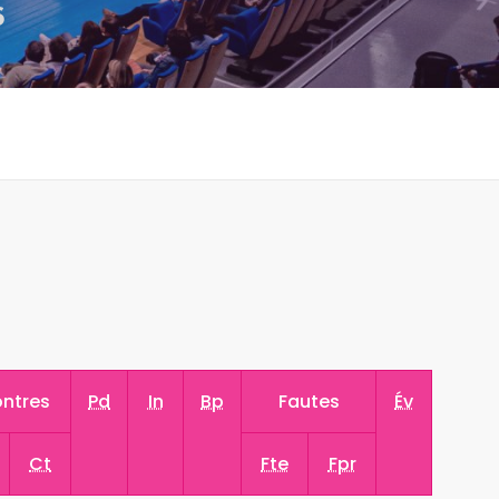
6
ntres
Pd
In
Bp
Fautes
Év
Ct
Fte
Fpr