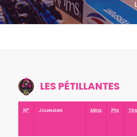
LES PÉTILLANTES
N°
Joueuses
Mins
Pts
Tir