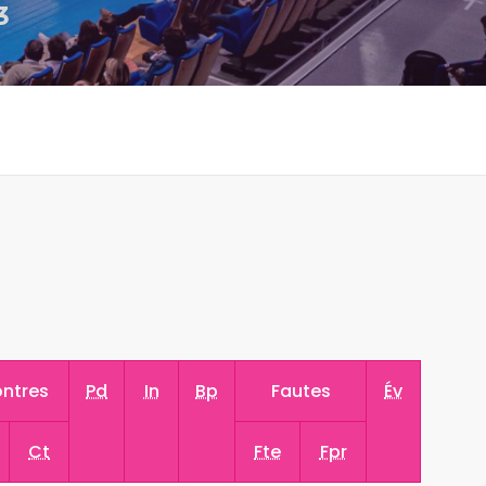
3
ntres
Pd
In
Bp
Fautes
Év
Ct
Fte
Fpr