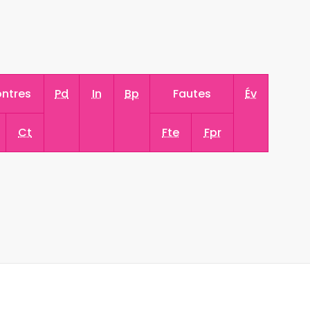
ntres
Pd
In
Bp
Fautes
Év
Ct
Fte
Fpr