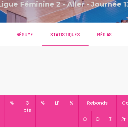
Ligue Féminine 2
-
Aller - Journée 1
RÉSUME
STATISTIQUES
MÉDIAS
s
%
3
%
LF
%
Rebonds
Co
pts
O
D
T
Pr