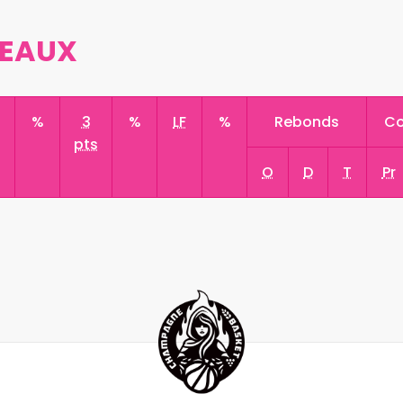
 EAUX
s
%
3
%
LF
%
Rebonds
Co
pts
O
D
T
Pr