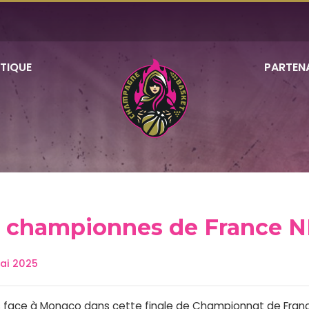
TIQUE
PARTEN
s championnes de France N
ai 2025
s face à Monaco dans cette finale de Championnat de Franc