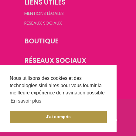
LIENS UTILES
MENTIONS LÉGALES
RÉSEAUX SOCIAUX
BOUTIQUE
RÉSEAUX SOCIAUX
Nous utilisons des cookies et des
technologies similaires pour vous fournir la
meilleure expérience de navigation possible
En savoir plus
©
2026
Champagne Basket Féminin. Tous droits
réservés.
J'ai compris
Conception :
CHAMPAGNE CRÉATION
- Réalisation :
AXESYS