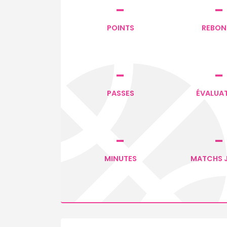
-
-
POINTS
REBON
-
-
PASSES
ÉVALUA
-
-
MINUTES
MATCHS 