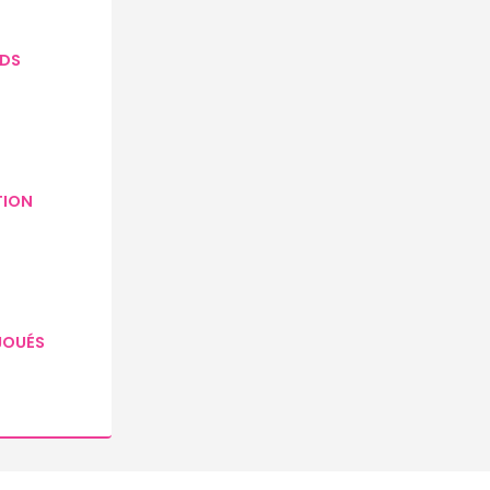
DS
TION
JOUÉS