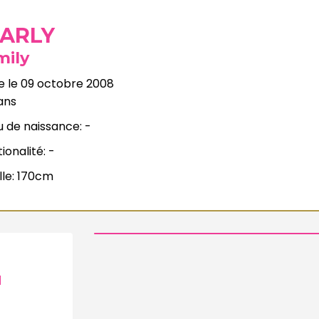
ARLY
mily
 le
09 octobre 2008
ans
u de naissance:
-
ionalité:
-
lle:
170cm
H