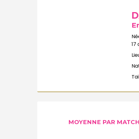
D
E
Née
17
Lie
Nat
Tai
MOYENNE PAR MATC